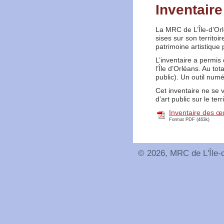
Inventaire
La MRC de L’Île-d’Orl
sises sur son territoi
patrimoine artistique 
L’inventaire a permis 
l’Île d’Orléans. Au tot
public). Un outil num
Cet inventaire ne se v
d’art public sur le terri
Inventaire des œu
Format PDF (463k)
© 2026, MRC de L'Île-d