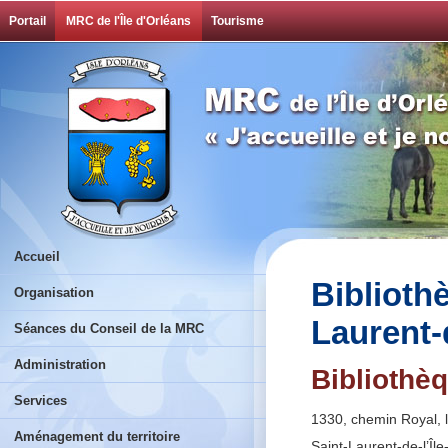
Portail
MRC de l'Île d'Orléans
Tourisme
Accueil
Biblioth
Organisation
Laurent-
Séances du Conseil de la MRC
Administration
Bibliothè
Services
1330, chemin Royal, l
Aménagement du territoire
Saint-Laurent-de-