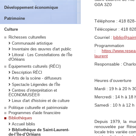
G0A 3Z0
Développement économique
Patrimoine
Téléphone : 418 828
Télécopieur : 418 828
Culture
Richesses culturelles
Courriel :
biblio@sain
Communauté artistique
Programmation
Inventaire des œuvres d'art public
:
https://www.reseau
Littoral - Les Constellations de l'Île
laurent
d'Orléans
Responsable : Charlo
Équipements culturels (RÉCI)
Description RÉCI
Arts de la scène - diffuseurs
Heures d’ouverture
Spectacle Légendes de l'Île
Mardi : 19 h à 20 h 3
Centres d’interprétation et
ÉCONOMUSÉE®
Mercredi : 14 h à 18 
Lieux d'art d'histoire et de culture
Samedi : 10 h à 12 h
Politique culturelle et patrimoniale
Programmes d'aide financière
Bibliothèques
Depuis 1979, la muni
Accueil biblis
renouvelée par Rése
Bibliothèque de Saint-Laurent-
locale très variée c
de-l’Île-d’Orléans