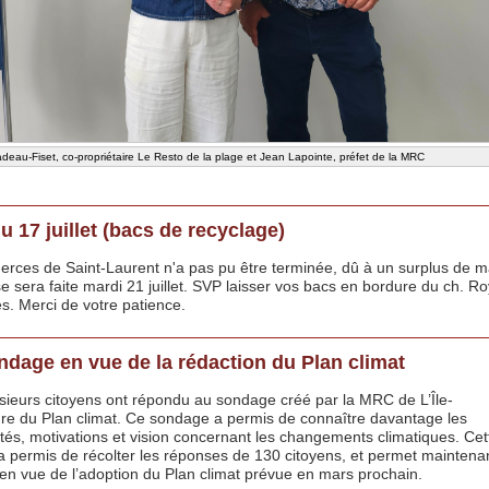
deau-Fiset, co-propriétaire Le Resto de la plage et Jean Lapointe, préfet de la MRC
du 17 juillet (bacs de recyclage)
erces de Saint-Laurent n'a pas pu être terminée, dû à un surplus de m
se sera faite mardi 21 juillet. SVP laisser vos bacs en bordure du ch. Ro
dés. Merci de votre patience.
ndage en vue de la rédaction du Plan climat
lusieurs citoyens ont répondu au sondage créé par la MRC de L’Île-
dre du Plan climat. Ce sondage a permis de connaître davantage les
ités, motivations et vision concernant les changements climatiques. Cet
 a permis de récolter les réponses de 130 citoyens, et permet maintenan
en vue de l’adoption du Plan climat prévue en mars prochain.