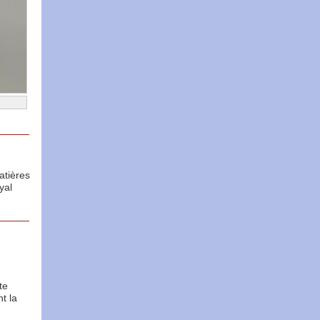
atières
yal
te
t la