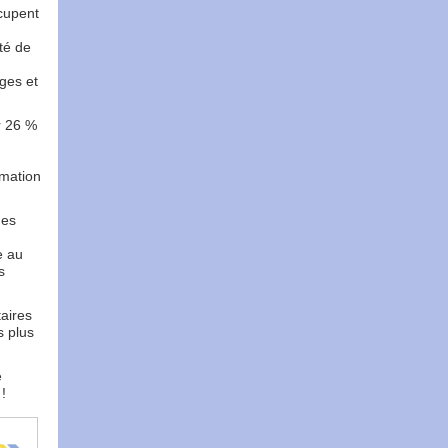
ccupent
té de
rges et
ur 26 %
rmation
).
des
e au
s
taires
s plus
e
 !