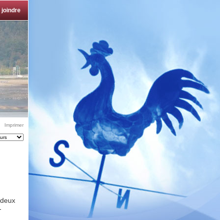
 joindre
Imprimer
 deux
-