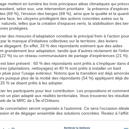
age mettent en lumière les trois principaux aléas climatiques qui préo
ssitent, selon eux, une intervention prioritaire : la présence d’espèces
s (69 %), l’érosion des berges (68 %), ainsi que la qualité et la quanti
aire face, les citoyens privilégient des actions concrètes axées sur la
 naturels, telles que la création d'espaces verts, la stabilisation des be
zones protégées.
cier des mesures d'adaptation constitue le principal frein à l'action po
ar le manque d'initiatives collectives sur le territoire, des leviers
se dégagent. En effet, 33 % des répondants estiment que des aides
ient grandement leur adaptation, tandis que d'autres réclament de l'info
es (22 %) ou un réseau communautaire de partage d'expériences (21 %
en est bien présent : 60 % des répondants sont prêts à s'impliquer dans 
es (plantations, nettoyages) et 40 % sont prêts à installer un baril
 pluie pour l’usage extérieur. Notons que la transition est déjà amorcé
urs puisque plus de la moitié des répondants (54 %) appliquent déjà de
 25 % se disent prêts à les adopter.
er les participants pour leur contribution. Les propositions et commen
ir un plan adapté aux réalités territoriales. Vous trouverez les résultat
e web de la MRC de L’Île-d’Orléans.
 de concertation seront organisés à l’automne. Ce sera l’occasion idéal
ussion et de dégager ensemble des solutions concrètes. Restez à l’affût