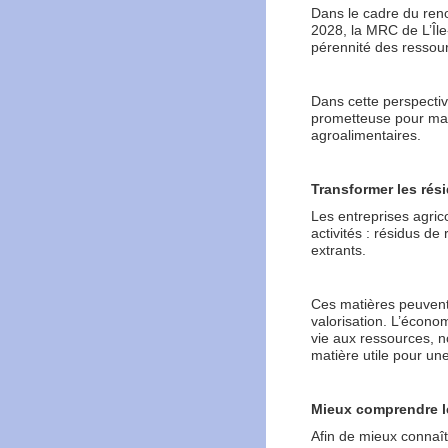
Dans le cadre du ren
2028, la MRC de L’Îl
pérennité des ressourc
Dans cette perspecti
prometteuse pour maxi
agroalimentaires.
Transformer les rés
Les entreprises agric
activités : résidus de
extrants.
Ces matières peuvent 
valorisation. L’écono
vie aux ressources, 
matière utile pour une
Mieux comprendre les
Afin de mieux connaît