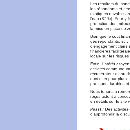
Les résultats du sond
les répondants et néce
exotiques envahissante
l’eau (67 %). Pour y f
protection des milieux
la mise en place de 
Bien que le coût finan
des répondants, suivi p
d'engagement clairs 
financières facilitera
locale sur les risqu
Enfin, l'intérêt citoy
activités communautair
récupérateur d’eau de
quotidien pour plusie
pratiques durables et
Nous tenons à remerci
reçus aident à concevo
en détails sur le sit
Pssst :
Des activités
d’approfondir la disc