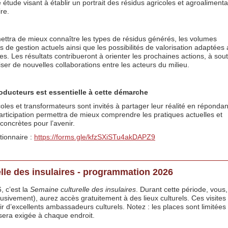
e étude visant à établir un portrait des résidus agricoles et agroalimenta
ire.
ttra de mieux connaître les types de résidus générés, les volumes
s de gestion actuels ainsi que les possibilités de valorisation adaptées
s. Les résultats contribueront à orienter les prochaines actions, à sout
riser de nouvelles collaborations entre les acteurs du milieu.
oducteurs est essentielle à cette démarche
oles et transformateurs sont invités à partager leur réalité en répondan
articipation permettra de mieux comprendre les pratiques actuelles et
 concrètes pour l’avenir.
ionnaire :
https://forms.gle/kfzSXiSTu4akDAPZ9
lle des insulaires - programmation 2026
, c’est la
Semaine culturelle des insulaires
. Durant cette période, vous,
clusivement), aurez accès gratuitement à des lieux culturels. Ces visites
r d’excellents ambassadeurs culturels. Notez : les places sont limitées
sera exigée à chaque endroit.