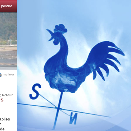
 joindre
Imprimer
Retour
es
ablies
n
 de