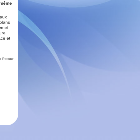
e même
eaux
 plans
remet
ure
ace et
Retour