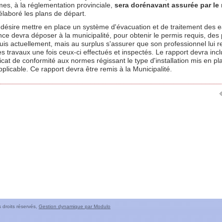
es, à la réglementation provinciale,
sera dorénavant assurée par l
élaboré les plans de départ.
ui désire mettre en place un système d'évacuation et de traitement des 
ce devra déposer à la municipalité, pour obtenir le permis requis, des
uis actuellement, mais au surplus s'assurer que son professionnel lui 
s travaux une fois ceux-ci effectués et inspectés. Le rapport devra incl
ficat de conformité aux normes régissant le type d'installation mis en pl
plicable. Ce rapport devra être remis à la Municipalité.
 droits réservés,
Gestion dynamique par Modulo