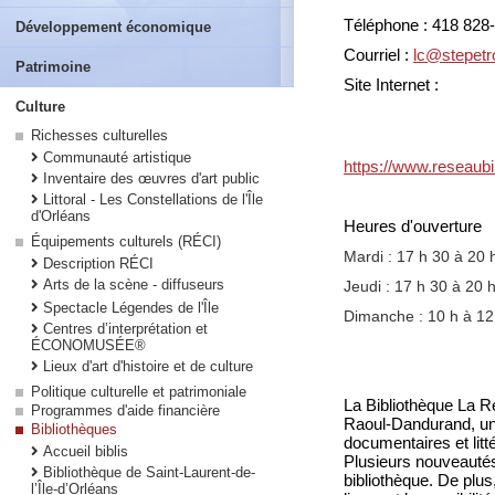
Téléphone : 418 828
Développement économique
Courriel :
lc@stepetr
Patrimoine
Site Internet :
Culture
Richesses culturelles
Communauté artistique
https://www.reseaubib
Inventaire des œuvres d'art public
Littoral - Les Constellations de l'Île
d'Orléans
Heures d'ouverture
Équipements culturels (RÉCI)
Mardi : 17 h 30 à 20 
Description RÉCI
Arts de la scène - diffuseurs
Jeudi : 17 h 30 à 20 
Spectacle Légendes de l'Île
Dimanche : 10 h à 1
Centres d’interprétation et
ÉCONOMUSÉE®
Lieux d'art d'histoire et de culture
Politique culturelle et patrimoniale
La Bibliothèque La R
Programmes d'aide financière
Raoul-Dandurand, un é
Bibliothèques
documentaires et litt
Accueil biblis
Plusieurs nouveautés 
Bibliothèque de Saint-Laurent-de-
bibliothèque. De plus
l’Île-d’Orléans