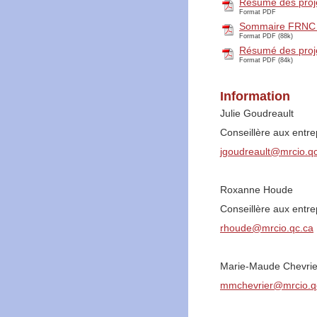
Résumé des pro
Format PDF
Sommaire FRNC 
Format PDF (88k)
Résumé des pro
Format PDF (84k)
Information
Julie Goudreault
Conseillère aux entre
jgoudreault@mrcio.q
Roxanne Houde
Conseillère aux entre
rhoude@mrcio.qc.ca
Marie-Maude Chevrier, 
mmchevrier@mrcio.q