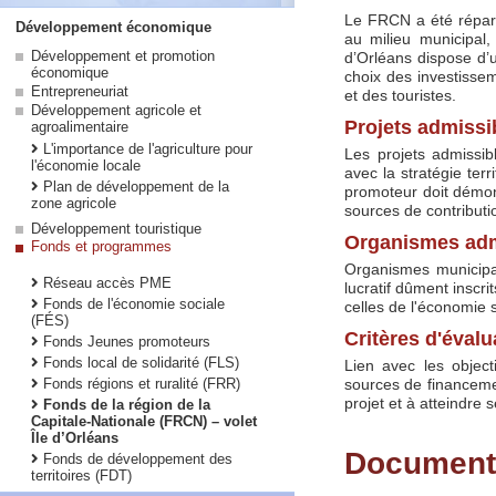
Le FRCN a été réparti
Développement économique
au milieu municipal,
Développement et promotion
d’Orléans dispose d’
économique
choix des investissem
Entrepreneuriat
et des touristes.
Développement agricole et
Projets admissi
agroalimentaire
L'importance de l'agriculture pour
Les projets admissi
l'économie locale
avec la stratégie ter
Plan de développement de la
promoteur doit démontr
zone agricole
sources de contributi
Développement touristique
Organismes adm
Fonds et programmes
Organismes municipau
Réseau accès PME
lucratif dûment inscr
Fonds de l'économie sociale
celles de l'économie 
(FÉS)
Critères d'évalu
Fonds Jeunes promoteurs
Fonds local de solidarité (FLS)
Lien avec les object
Fonds régions et ruralité (FRR)
sources de financeme
projet et à atteindre
Fonds de la région de la
Capitale-Nationale (FRCN) – volet
Île d’Orléans
Documents
Fonds de développement des
territoires (FDT)