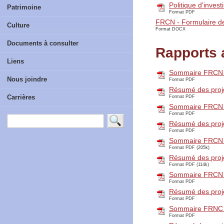
Politique d'inve
Patrimoine
Format PDF
FRCN - Formulaire 
Culture
Format DOCX
Documents à consulter
Rapports 
Liens
Sommaire FRCN 
Nous joindre
Format PDF
Résumé des pro
Carrières
Format PDF
Sommaire FRCN 
Format PDF
Résumé des pro
Format PDF
Sommaire FRCN 
Format PDF (205k)
Résumé des pro
Format PDF (114k)
Sommaire FRCN 
Format PDF
Résumé des pro
Format PDF
Sommaire FRNC 
Format PDF